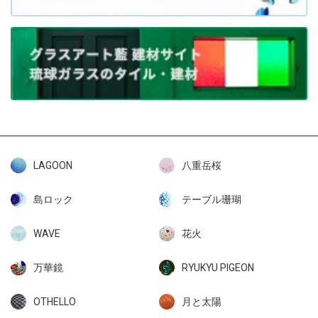
LAGOON
八重岳桜
島ロック
テーブル珊瑚
WAVE
花火
万華鏡
RYUKYU PIGEON
OTHELLO
月と太陽