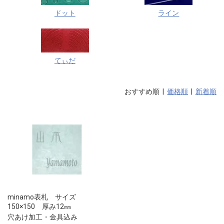
ドット
ライン
てぃだ
おすすめ順 |
価格順
|
新着順
minamo表札 サイズ
150×150 厚み12㎜
穴あけ加工・金具込み