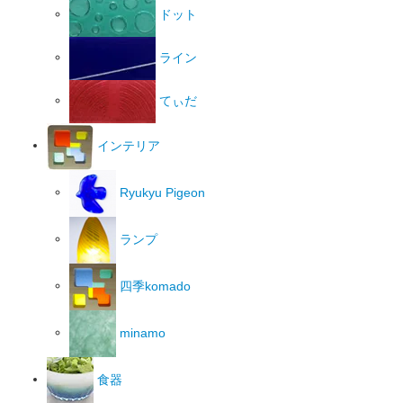
ドット
ライン
てぃだ
インテリア
Ryukyu Pigeon
ランプ
四季komado
minamo
食器