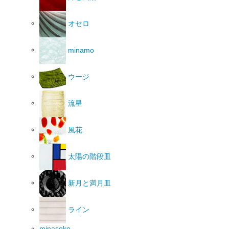
オセロ
minamo
ウージ
流星
風花
太陽の階段皿
新月と満月皿
ライン
minasoko