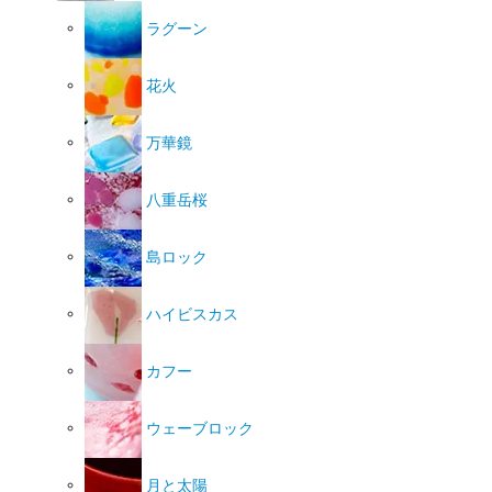
ラグーン
花火
万華鏡
八重岳桜
島ロック
ハイビスカス
カフー
ウェーブロック
月と太陽