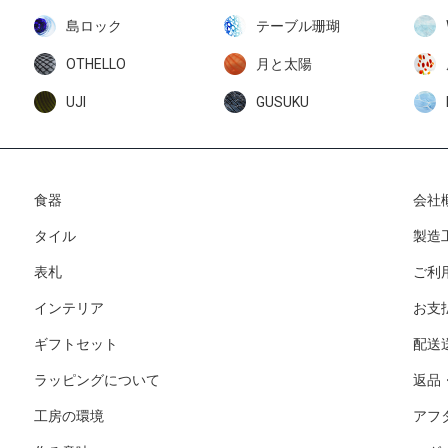
島ロック
テーブル珊瑚
OTHELLO
月と太陽
UJI
GUSUKU
食器
会社
タイル
製造
表札
ご利
インテリア
お支
ギフトセット
配送
ラッピングについて
返品
工房の環境
アフ