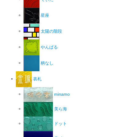
星座
太陽の階段
やんばる
柄なし
表札
minamo
美ら海
ドット