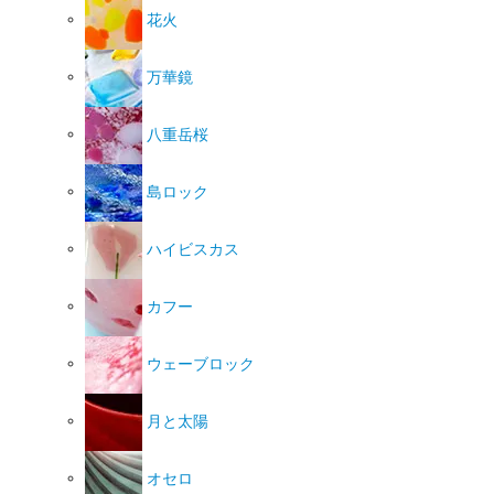
花火
万華鏡
八重岳桜
島ロック
ハイビスカス
カフー
ウェーブロック
月と太陽
オセロ