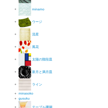
minamo
ウージ
流星
風花
太陽の階段皿
新月と満月皿
ライン
minasoko
gusuku
テーブル珊瑚