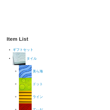
Item List
ギフトセット
タイル
美ら海
ドット
ライン
てぃだ