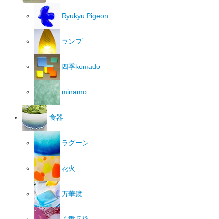
Ryukyu Pigeon
ランプ
四季komado
minamo
食器
ラグーン
花火
万華鏡
八重岳桜