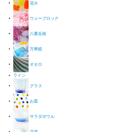
花火
ウェーブロック
八重岳桜
万華鏡
オセロ
ライン
グラス
お皿
サラダボウル
花器