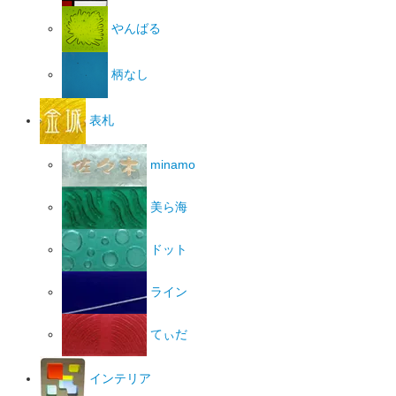
やんばる
柄なし
表札
minamo
美ら海
ドット
ライン
てぃだ
インテリア