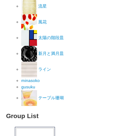
流星
風花
太陽の階段皿
新月と満月皿
ライン
minasoko
gusuku
テーブル珊瑚
Group List