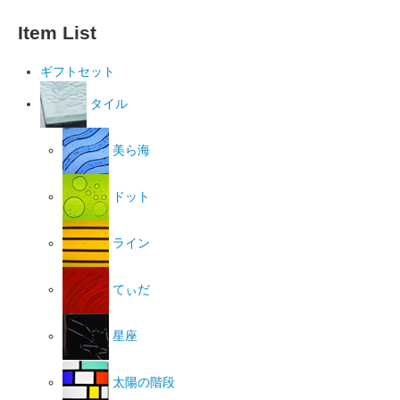
Item List
ギフトセット
タイル
美ら海
ドット
ライン
てぃだ
星座
太陽の階段