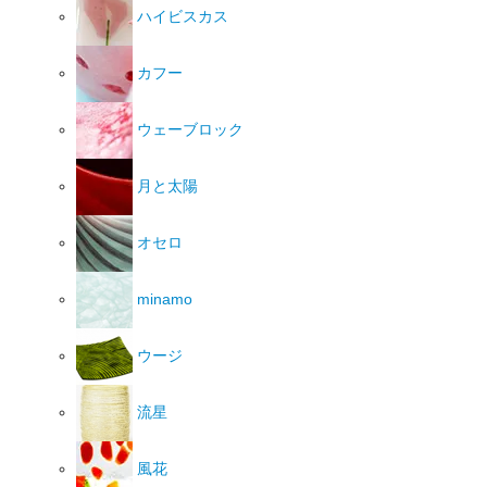
ハイビスカス
カフー
ウェーブロック
月と太陽
オセロ
minamo
ウージ
流星
風花