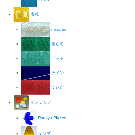
表札
minamo
美ら海
ドット
ライン
てぃだ
インテリア
Ryukyu Pigeon
ランプ