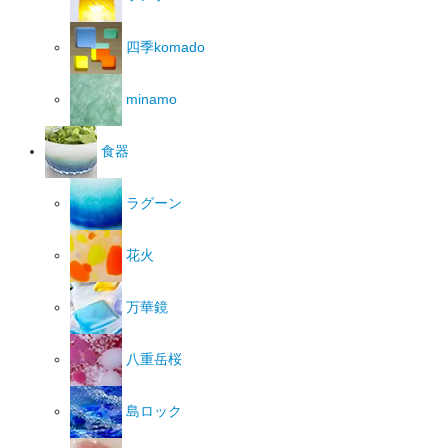
四季komado
minamo
食器
ラグーン
花火
万華鏡
八重岳桜
島ロック