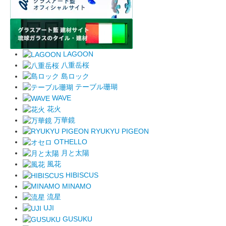
LAGOON
八重岳桜
島ロック
テーブル珊瑚
WAVE
花火
万華鏡
RYUKYU PIGEON
OTHELLO
月と太陽
風花
HIBISCUS
MINAMO
流星
UJI
GUSUKU