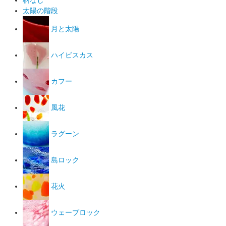
柄なし
太陽の階段
月と太陽
ハイビスカス
カフー
風花
ラグーン
島ロック
花火
ウェーブロック