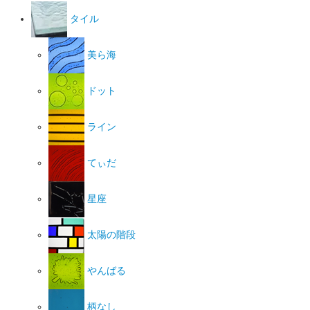
タイル
美ら海
ドット
ライン
てぃだ
星座
太陽の階段
やんばる
柄なし