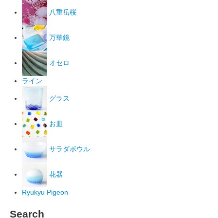
八重岳桜
万華鏡
オセロ
ライン
グラス
お皿
サラダボウル
花器
Ryukyu Pigeon
Search