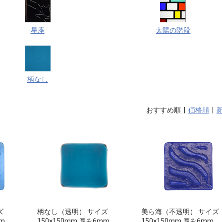
星座
太陽の階段
柄なし
おすすめ順 |
価格順
|
ズ
柄なし（透明） サイズ
美ら海（不透明） サイズ
mm
150×150mm 厚み6mm
150×150mm 厚み6mm