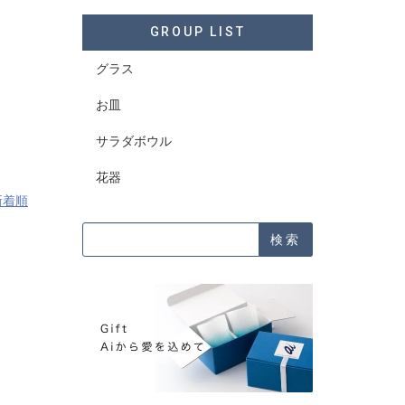
GROUP LIST
グラス
お皿
サラダボウル
花器
新着順
検索