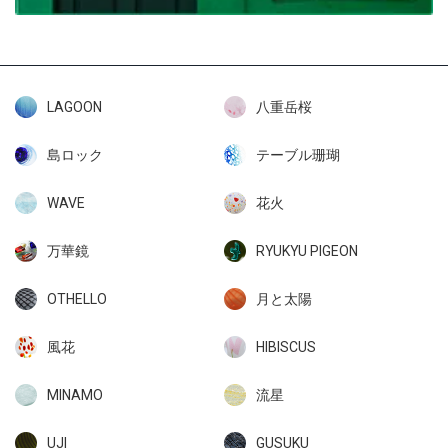
LAGOON
八重岳桜
島ロック
テーブル珊瑚
WAVE
花火
万華鏡
RYUKYU PIGEON
OTHELLO
月と太陽
風花
HIBISCUS
MINAMO
流星
UJI
GUSUKU