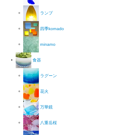
ランプ
四季komado
minamo
食器
ラグーン
花火
万華鏡
八重岳桜