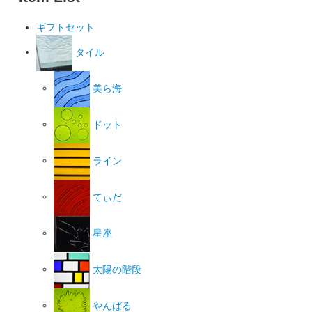
ギフトセット
タイル
美ら海
ドット
ライン
てぃだ
星座
太陽の階段
やんばる