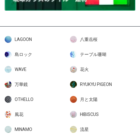
LAGOON
八重岳桜
島ロック
テーブル珊瑚
WAVE
花火
万華鏡
RYUKYU PIGEON
OTHELLO
月と太陽
風花
HIBISCUS
MINAMO
流星