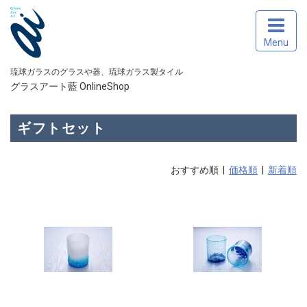
Menu
琉球ガラスのグラスや器、琉球ガラス製タイル
グラスアート藍 OnlineShop
ギフトセット
おすすめ順 |
価格順
|
新着順