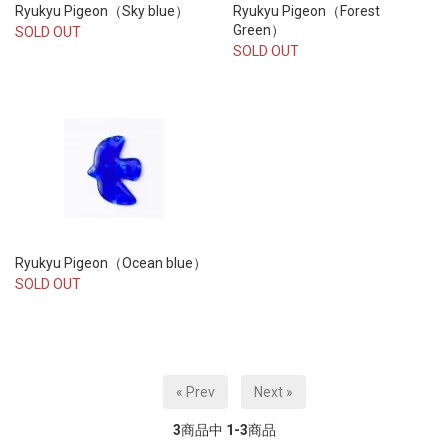
Ryukyu Pigeon（Sky blue）
Ryukyu Pigeon（Forest
Green）
SOLD OUT
SOLD OUT
Ryukyu Pigeon（Ocean blue）
SOLD OUT
« Prev
Next »
3
商品中
1-3
商品