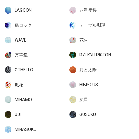
LAGOON
八重岳桜
島ロック
テーブル珊瑚
WAVE
花火
万華鏡
RYUKYU PIGEON
OTHELLO
月と太陽
風花
HIBISCUS
MINAMO
流星
UJI
GUSUKU
MINASOKO