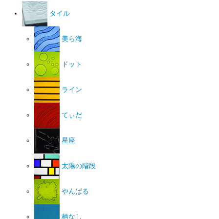
タイル
美ら海
ドット
ライン
てぃだ
星座
太陽の階段
やんばる
柄なし