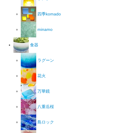
四季komado
minamo
食器
ラグーン
花火
万華鏡
八重岳桜
島ロック