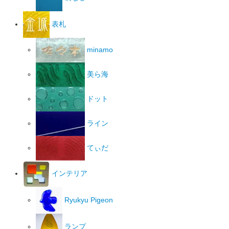
表札
minamo
美ら海
ドット
ライン
てぃだ
インテリア
Ryukyu Pigeon
ランプ