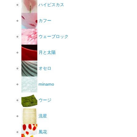
ハイビスカス
カフー
ウェーブロック
月と太陽
オセロ
minamo
ウージ
流星
風花