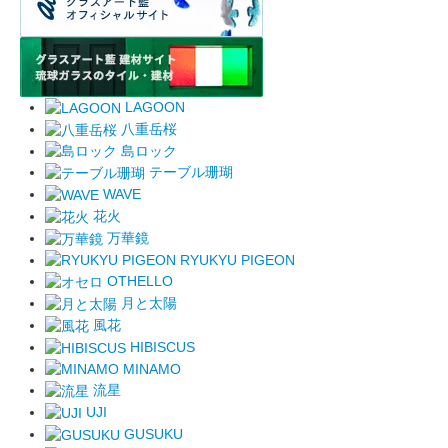
LAGOON
八重岳桜
島ロック
テーブル珊瑚
WAVE
花火
万華鏡
RYUKYU PIGEON
OTHELLO
月と太陽
風花
HIBISCUS
MINAMO
流星
UJI
GUSUKU