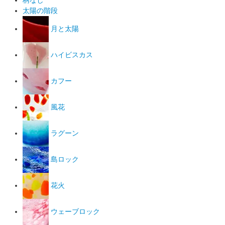
柄なし
太陽の階段
月と太陽
ハイビスカス
カフー
風花
ラグーン
島ロック
花火
ウェーブロック