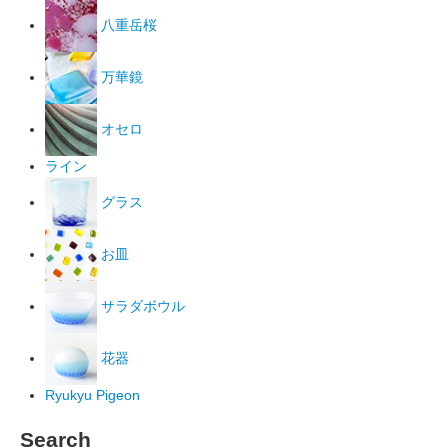
八重岳桜
万華鏡
オセロ
ライン
グラス
お皿
サラダボウル
花器
Ryukyu Pigeon
Search