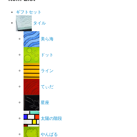
ギフトセット
タイル
美ら海
ドット
ライン
てぃだ
星座
太陽の階段
やんばる