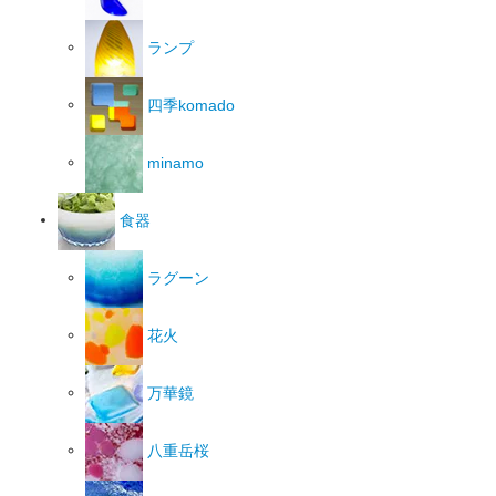
ランプ
四季komado
minamo
食器
ラグーン
花火
万華鏡
八重岳桜