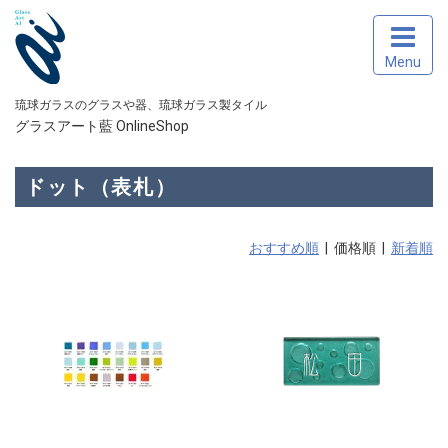
Menu
琉球ガラスのグラスや器、琉球ガラス製タイル
グラスアート藍 OnlineShop
ドット（表札）
おすすめ順
| 価格順 |
新着順