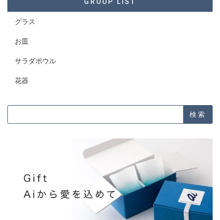
GROUP LIST
グラス
お皿
サラダボウル
花器
検索