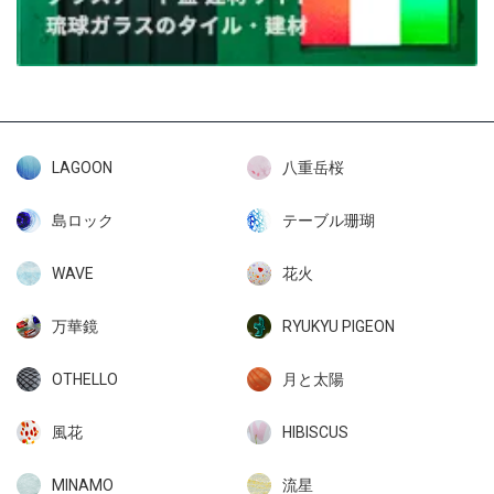
LAGOON
八重岳桜
島ロック
テーブル珊瑚
WAVE
花火
万華鏡
RYUKYU PIGEON
OTHELLO
月と太陽
風花
HIBISCUS
MINAMO
流星