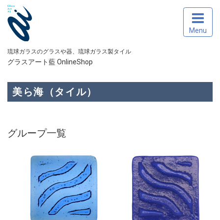
Menu
琉球ガラスのグラスや器、琉球ガラス製タイル
グラスアート藍 OnlineShop
美ら海（タイル）
グループ一覧