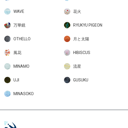
WAVE
花火
万華鏡
RYUKYU PIGEON
OTHELLO
月と太陽
風花
HIBISCUS
MINAMO
流星
UJI
GUSUKU
MINASOKO