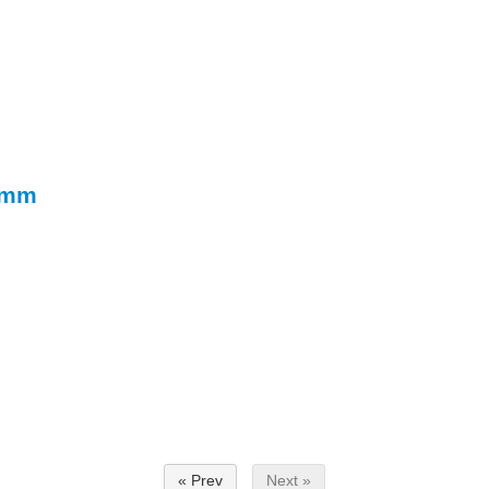
2mm
« Prev
Next »