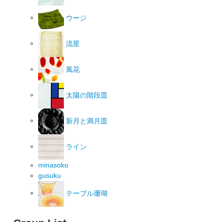
ウージ
流星
風花
太陽の階段皿
新月と満月皿
ライン
minasoko
gusuku
テーブル珊瑚