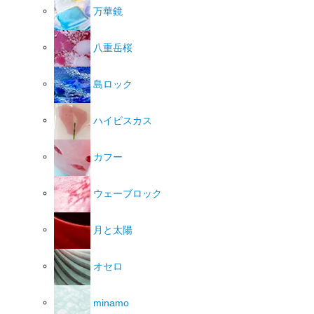
万華鏡
八重岳桜
島ロック
ハイビスカス
カフー
ウェーブロック
月と太陽
オセロ
minamo