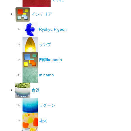
インテリア
Ryukyu Pigeon
ランプ
四季komado
minamo
食器
ラグーン
花火