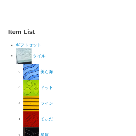
Item List
ギフトセット
タイル
美ら海
ドット
ライン
てぃだ
星座