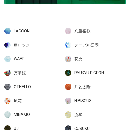
LAGOON
八重岳桜
島ロック
テーブル珊瑚
WAVE
花火
万華鏡
RYUKYU PIGEON
OTHELLO
月と太陽
風花
HIBISCUS
MINAMO
流星
UJI
GUSUKU