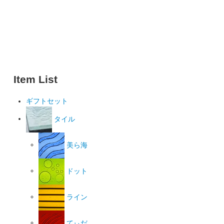
Item List
ギフトセット
タイル
美ら海
ドット
ライン
てぃだ