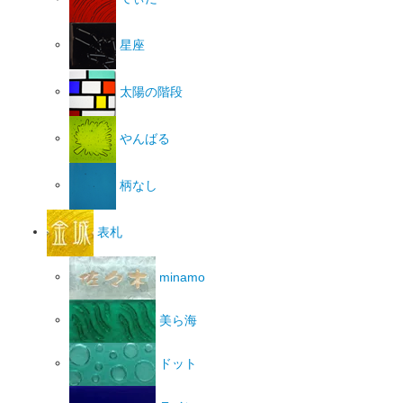
星座
太陽の階段
やんばる
柄なし
表札
minamo
美ら海
ドット