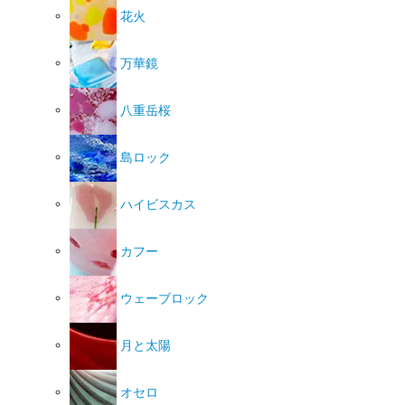
花火
万華鏡
八重岳桜
島ロック
ハイビスカス
カフー
ウェーブロック
月と太陽
オセロ