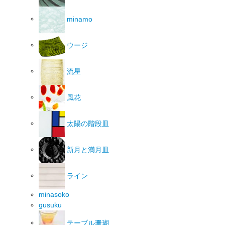
minamo
ウージ
流星
風花
太陽の階段皿
新月と満月皿
ライン
minasoko
gusuku
テーブル珊瑚