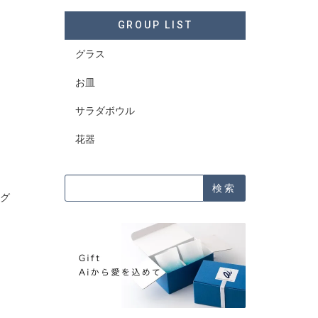
GROUP LIST
グラス
お皿
サラダボウル
花器
検索
 グ