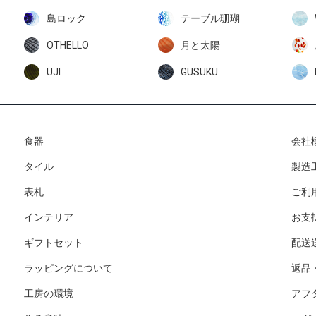
島ロック
テーブル珊瑚
OTHELLO
月と太陽
UJI
GUSUKU
食器
会社
タイル
製造
表札
ご利
インテリア
お支
ギフトセット
配送
ラッピングについて
返品
工房の環境
アフ