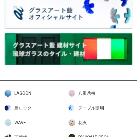
LAGOON
八重岳桜
島ロック
テーブル珊瑚
WAVE
花火