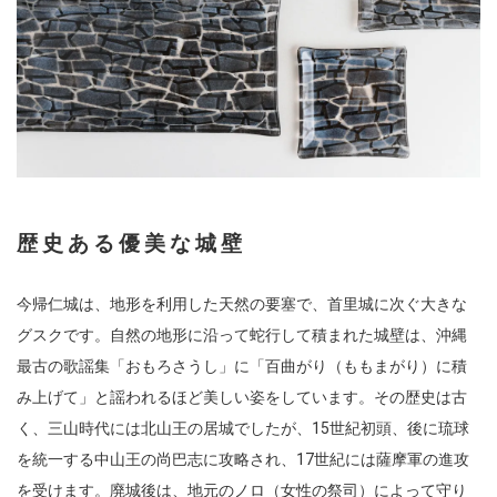
歴史ある優美な城壁
今帰仁城は、地形を利用した天然の要塞で、首里城に次ぐ大きな
グスクです。自然の地形に沿って蛇行して積まれた城壁は、沖縄
最古の歌謡集「おもろさうし」に「百曲がり（ももまがり）に積
み上げて」と謡われるほど美しい姿をしています。その歴史は古
く、三山時代には北山王の居城でしたが、15世紀初頭、後に琉球
を統一する中山王の尚巴志に攻略され、17世紀には薩摩軍の進攻
を受けます。廃城後は、地元のノロ（女性の祭司）によって守り