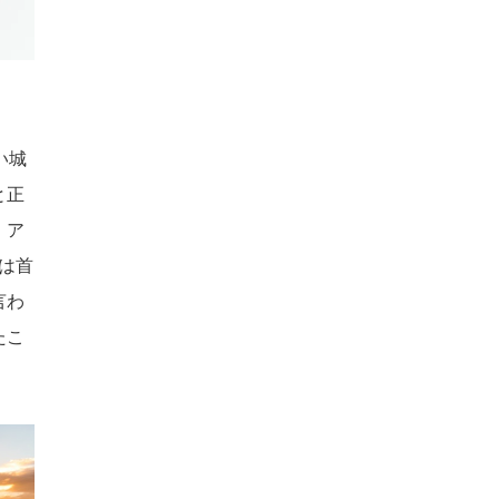
い城
と正
、ア
は首
言わ
たこ