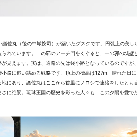
高い護佐丸（後の中城按司）が築いたグスクです。円弧上の美し
造られています。二の郭のアーチ門をくぐると、一の郭の城壁
路が見えます。実は、通路の先は袋小路となっているのですが
小路に追い詰める戦略です。頂上の標高は127m、睛れた日に
る地にあり、護佐丸はここから首里にノロシで連絡をしたとも
まさに絶景。琉球王国の歴史を彩った人々も、この夕陽を愛で