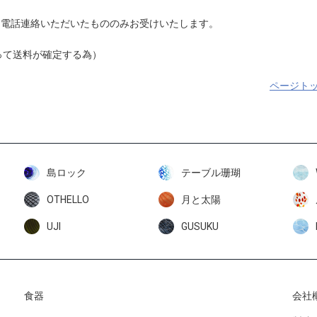
電話連絡いただいたもののみお受けいたします。
って送料が確定する為）
ページト
島ロック
テーブル珊瑚
OTHELLO
月と太陽
UJI
GUSUKU
食器
会社