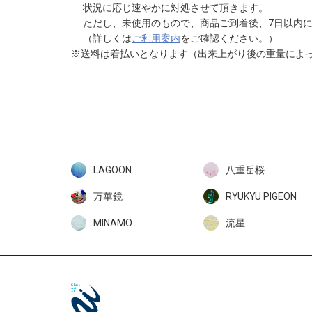
状況に応じ速やかに対処させて頂きます。
ただし、未使用のもので、商品ご到着後、7日以内に
（詳しくは
ご利用案内
をご確認ください。）
※送料は着払いとなります（出来上がり後の重量によ
LAGOON
八重岳桜
万華鏡
RYUKYU PIGEON
MINAMO
流星