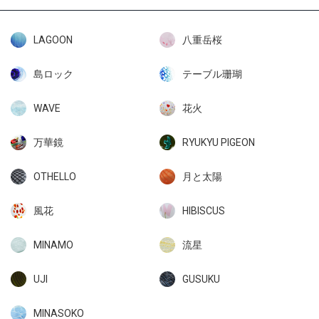
LAGOON
八重岳桜
島ロック
テーブル珊瑚
WAVE
花火
万華鏡
RYUKYU PIGEON
OTHELLO
月と太陽
風花
HIBISCUS
MINAMO
流星
UJI
GUSUKU
MINASOKO