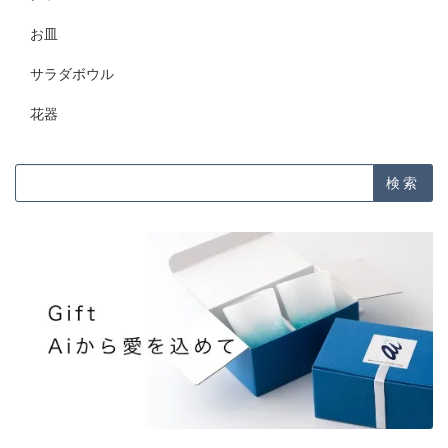
お皿
サラダボウル
花器
検索