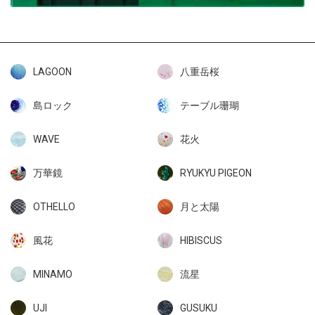
LAGOON
八重岳桜
島ロック
テーブル珊瑚
WAVE
花火
万華鏡
RYUKYU PIGEON
OTHELLO
月と太陽
風花
HIBISCUS
MINAMO
流星
UJI
GUSUKU