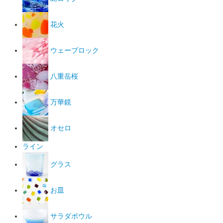
花火
ウェーブロック
八重岳桜
万華鏡
オセロ
ライン
グラス
お皿
サラダボウル