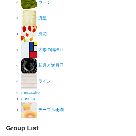
ウージ
流星
風花
太陽の階段皿
新月と満月皿
ライン
minasoko
gusuku
テーブル珊瑚
Group List