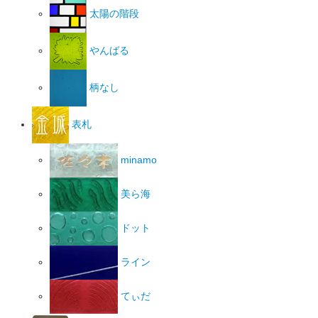
太陽の階段
やんばる
柄なし
表札
minamo
美ら海
ドット
ライン
てぃだ