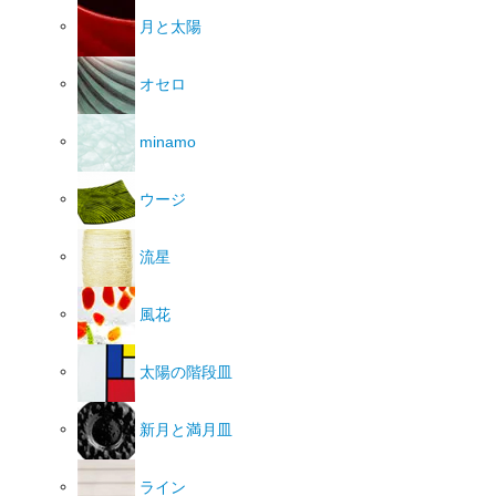
月と太陽
オセロ
minamo
ウージ
流星
風花
太陽の階段皿
新月と満月皿
ライン