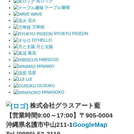
島ロック
テーブル珊瑚
WAVE
花火
万華鏡
RYUKYU PIGEON
OTHELLO
月と太陽
風花
HIBISCUS
MINAMO
流星
UJI
GUSUKU
MINASOKO
株式会社グラスアート藍
【営業時間9:00～17:00】
〒905-0004
沖縄県名護市中山211-1
GoogleMap
Tel (0980)-53-2110