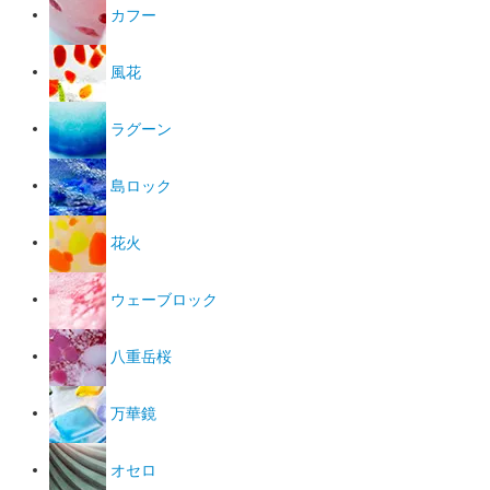
カフー
風花
ラグーン
島ロック
花火
ウェーブロック
八重岳桜
万華鏡
オセロ